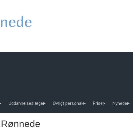
nede
e
Uddannelseslæger
Øvrigt personale
Priser
Nyheder
t Rønnede