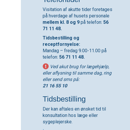
Visitation af akutte tider foretages
på hverdage af husets personale
mellem kl. 8 og 9
på telefon:
56
71 11 48.
Tidsbestilling og
receptfornyelse:
Mandag – fredag 9.00-11.00 på
telefon:
56 71 11 48.
Ved akut brug for lægehjælp,
eller aflysning til samme dag, ring
eller send sms på:
21 16 55 10
Tidsbestilling
Der kan aftales en ønsket tid til
konsultation hos læge eller
sygeplejerske.