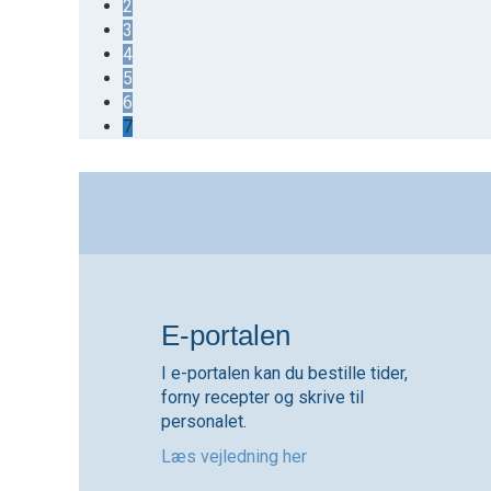
2
3
4
5
6
7
E-portalen
I e-portalen kan du bestille tider,
forny recepter og skrive til
personalet.
Læs vejledning her