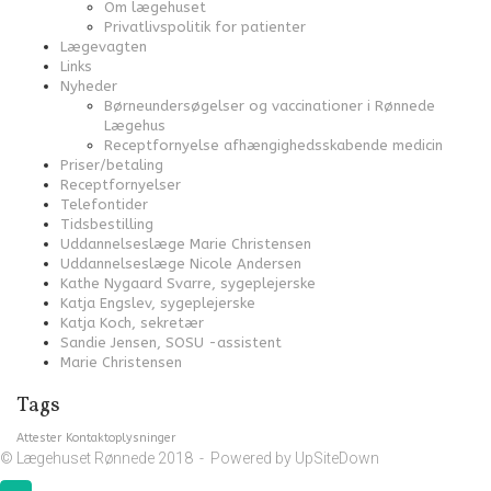
Om lægehuset
Privatlivspolitik for patienter
Lægevagten
Links
Nyheder
Børneundersøgelser og vaccinationer i Rønnede
Lægehus
Receptfornyelse afhængighedsskabende medicin
Priser/betaling
Receptfornyelser
Telefontider
Tidsbestilling
Uddannelseslæge Marie Christensen
Uddannelseslæge Nicole Andersen
Kathe Nygaard Svarre, sygeplejerske
Katja Engslev, sygeplejerske
Katja Koch, sekretær
Sandie Jensen, SOSU -assistent
Marie Christensen
Tags
Attester
Kontaktoplysninger
© Lægehuset Rønnede 2018 - Powered by
UpSiteDown