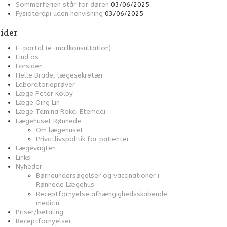
Sommerferien står for døren
03/06/2025
Fysioterapi uden henvisning
03/06/2025
ider
E-portal (e-mailkonsultation)
Find os
Forsiden
Helle Brade, lægesekretær
Laboratorieprøver
Læge Peter Kolby
Læge Qing Lin
Læge Tamina Rokai Etemadi
Lægehuset Rønnede
Om lægehuset
Privatlivspolitik for patienter
Lægevagten
Links
Nyheder
Børneundersøgelser og vaccinationer i
Rønnede Lægehus
Receptfornyelse afhængighedsskabende
medicin
Priser/betaling
Receptfornyelser