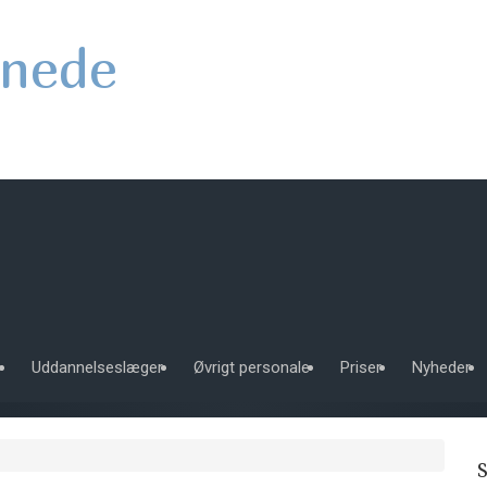
nede
e
Uddannelseslæger
Øvrigt personale
Priser
Nyheder