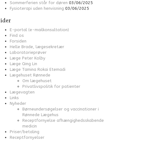
Sommerferien står for døren
03/06/2025
Fysioterapi uden henvisning
03/06/2025
ider
E-portal (e-mailkonsultation)
Find os
Forsiden
Helle Brade, lægesekretær
Laboratorieprøver
Læge Peter Kolby
Læge Qing Lin
Læge Tamina Rokai Etemadi
Lægehuset Rønnede
Om lægehuset
Privatlivspolitik for patienter
Lægevagten
Links
Nyheder
Børneundersøgelser og vaccinationer i
Rønnede Lægehus
Receptfornyelse afhængighedsskabende
medicin
Priser/betaling
Receptfornyelser