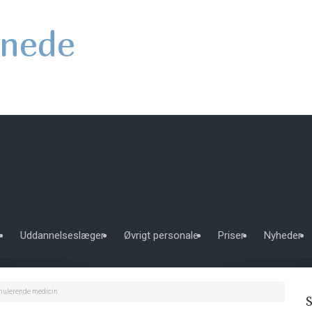
nede
e
Uddannelseslæger
Øvrigt personale
Priser
Nyheder
mulerende medicin