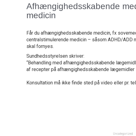
Afhængighedsskabende medic
medicin
Får du afhængighedsskabende medicin, fx sovemedic
centralstimulerende medicin – såsom ADHD/ADD medic
skal fornyes.
Sundhedsstyrelsen skriver:
“Behandling med afhængighedsskabende lægemidler 
af recepter på afhængighedsskabende lægemidler s
Konsultation må ikke finde sted på video eller pr. te
Uncategorized