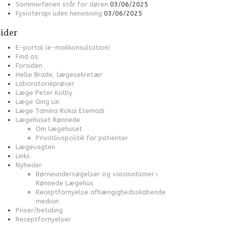
Sommerferien står for døren
03/06/2025
Fysioterapi uden henvisning
03/06/2025
ider
E-portal (e-mailkonsultation)
Find os
Forsiden
Helle Brade, lægesekretær
Laboratorieprøver
Læge Peter Kolby
Læge Qing Lin
Læge Tamina Rokai Etemadi
Lægehuset Rønnede
Om lægehuset
Privatlivspolitik for patienter
Lægevagten
Links
Nyheder
Børneundersøgelser og vaccinationer i
Rønnede Lægehus
Receptfornyelse afhængighedsskabende
medicin
Priser/betaling
Receptfornyelser