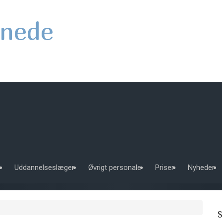
nede
e
Uddannelseslæger
Øvrigt personale
Priser
Nyheder