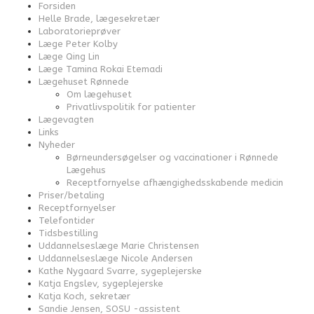
Forsiden
Helle Brade, lægesekretær
Laboratorieprøver
Læge Peter Kolby
Læge Qing Lin
Læge Tamina Rokai Etemadi
Lægehuset Rønnede
Om lægehuset
Privatlivspolitik for patienter
Lægevagten
Links
Nyheder
Børneundersøgelser og vaccinationer i Rønnede
Lægehus
Receptfornyelse afhængighedsskabende medicin
Priser/betaling
Receptfornyelser
Telefontider
Tidsbestilling
Uddannelseslæge Marie Christensen
Uddannelseslæge Nicole Andersen
Kathe Nygaard Svarre, sygeplejerske
Katja Engslev, sygeplejerske
Katja Koch, sekretær
Sandie Jensen, SOSU -assistent