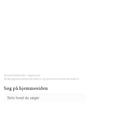
Ændret telefontider i lægehuset
Afhængighedsskabende medicin og centralstimulerende medicin
Søg på hjemmesiden