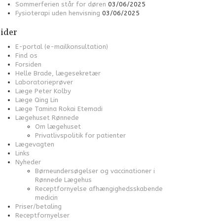
Sommerferien står for døren
03/06/2025
Fysioterapi uden henvisning
03/06/2025
ider
E-portal (e-mailkonsultation)
Find os
Forsiden
Helle Brade, lægesekretær
Laboratorieprøver
Læge Peter Kolby
Læge Qing Lin
Læge Tamina Rokai Etemadi
Lægehuset Rønnede
Om lægehuset
Privatlivspolitik for patienter
Lægevagten
Links
Nyheder
Børneundersøgelser og vaccinationer i
Rønnede Lægehus
Receptfornyelse afhængighedsskabende
medicin
Priser/betaling
Receptfornyelser