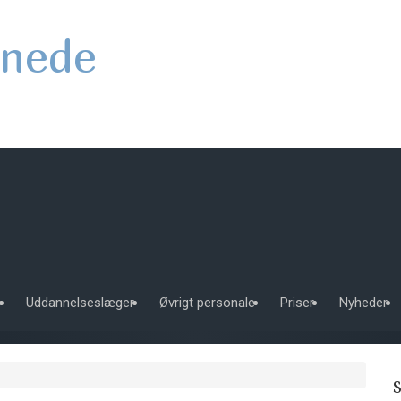
nede
e
Uddannelseslæger
Øvrigt personale
Priser
Nyheder