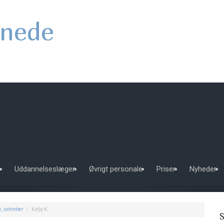
nede
e
Uddannelseslæger
Øvrigt personale
Priser
Nyheder
h, sekretær
Katja K.