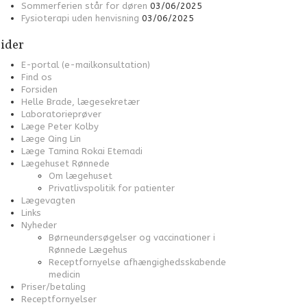
Sommerferien står for døren
03/06/2025
Fysioterapi uden henvisning
03/06/2025
ider
E-portal (e-mailkonsultation)
Find os
Forsiden
Helle Brade, lægesekretær
Laboratorieprøver
Læge Peter Kolby
Læge Qing Lin
Læge Tamina Rokai Etemadi
Lægehuset Rønnede
Om lægehuset
Privatlivspolitik for patienter
Lægevagten
Links
Nyheder
Børneundersøgelser og vaccinationer i
Rønnede Lægehus
Receptfornyelse afhængighedsskabende
medicin
Priser/betaling
Receptfornyelser