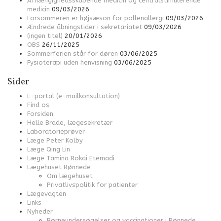
Afhængighedsskabende medicin og centralstimulerende
medicin
09/03/2026
Forsommeren er højsæson for pollenallergi
09/03/2026
Ændrede åbningstider i sekretariatet
09/03/2026
(ingen titel)
20/01/2026
OBS
26/11/2025
Sommerferien står for døren
03/06/2025
Fysioterapi uden henvisning
03/06/2025
Sider
E-portal (e-mailkonsultation)
Find os
Forsiden
Helle Brade, lægesekretær
Laboratorieprøver
Læge Peter Kolby
Læge Qing Lin
Læge Tamina Rokai Etemadi
Lægehuset Rønnede
Om lægehuset
Privatlivspolitik for patienter
Lægevagten
Links
Nyheder
Børneundersøgelser og vaccinationer i Rønnede