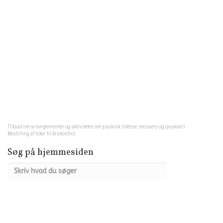
Tilbud om arrangementer og aktiviteter om psykisk lidelse, recovery og psykiatri
Bestilling af tider til årskontrol.
Søg på hjemmesiden