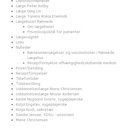
Laboratorieprøver
Læge Peter Kolby
Læge Qing Lin
Læge Tamina Rokai Etemadi
Lægehuset Rønnede
Om lægehuset
Privatlivspolitik for patienter
Lægevagten
Links
Nyheder
Børneundersøgelser og vaccinationer i Rønnede
Lægehus
Receptfornyelse afhængighedsskabende medicin
Priser/betaling
Receptfornyelser
Telefontider
Tidsbestilling
Uddannelseslæge Marie Christensen
Uddannelseslæge Nicole Andersen
Kathe Nygaard Svarre, sygeplejerske
Katja Engslev, sygeplejerske
Katja Koch, sekretær
Sandie Jensen, SOSU -assistent
Marie Christensen