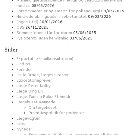
Afhængighedsskabende medicin og centralstimulerende
medicin
09/03/2026
Forsommeren er højsæson for pollenallergi
09/03/2026
Ændrede åbningstider i sekretariatet
09/03/2026
(ingen titel)
20/01/2026
OBS
26/11/2025
Sommerferien står for døren
03/06/2025
Fysioterapi uden henvisning
03/06/2025
Sider
E-portal (e-mailkonsultation)
Find os
Forsiden
Helle Brade, lægesekretær
Laboratorieprøver
Læge Peter Kolby
Læge Qing Lin
Læge Tamina Rokai Etemadi
Lægehuset Rønnede
Om lægehuset
Privatlivspolitik for patienter
Lægevagten
Links
Nyheder
Børneundersøgelser og vaccinationer i Rønnede